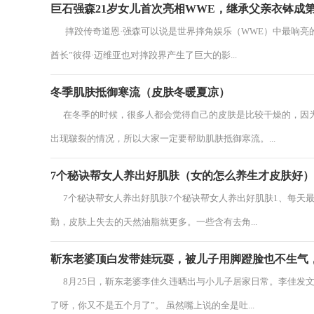
巨石强森21岁女儿首次亮相WWE，继承父亲衣钵成
摔跤传奇道恩·强森可以说是世界摔角娱乐（WWE）中最响亮的
酋长”彼得·迈维亚也对摔跤界产生了巨大的影...
冬季肌肤抵御寒流（皮肤冬暖夏凉）
在冬季的时候，很多人都会觉得自己的皮肤是比较干燥的，因为
出现皲裂的情况，所以大家一定要帮助肌肤抵御寒流。...
7个秘诀帮女人养出好肌肤（女的怎么养生才皮肤好）
7个秘诀帮女人养出好肌肤7个秘诀帮女人养出好肌肤1、每天最
勤，皮肤上失去的天然油脂就更多。一些含有去角...
靳东老婆顶白发带娃玩耍，被儿子用脚蹬脸也不生气
8月25日，靳东老婆李佳久违晒出与小儿子居家日常。李佳发文
了呀，你又不是五个月了”。 虽然嘴上说的全是吐...