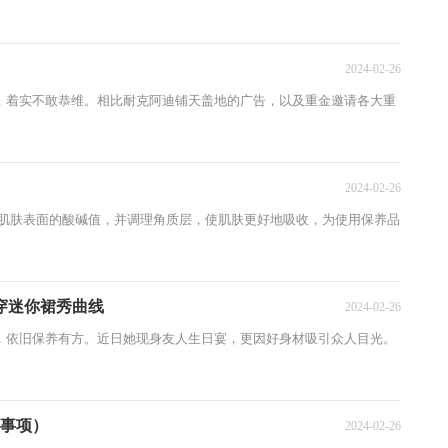
2024-02-26
着实不敢恭维。相比耐克阿迪铺天盖地的广告，以及重金邀请各大重
2024-02-26
肌肤表面的酸碱值，并调理角质层，使肌肤更好地吸收，为使用保养品
穿迷你裙秀曲线
2024-02-26
依旧保养有方。近日她现身友人生日宴，更因好身材吸引众人目光。
意事项）
2024-02-26