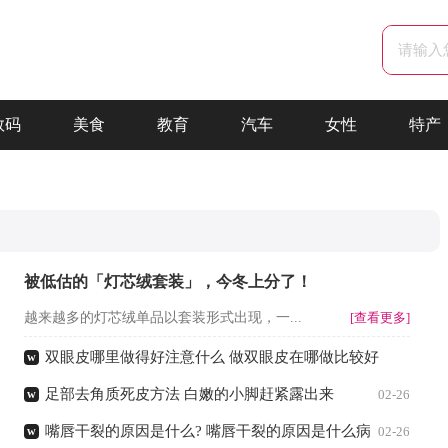
数码
美食
教育
汽车
女性
特产
被低估的「灯芯绒套装」，今冬上分了！
越来越多的灯芯绒单品以套装形式出现，一...
[查看更多]
双眼皮哪里做得好注意什么 做双眼皮在哪做比较好
w
足部去角质死皮方法 白嫩的小脚赶紧露出来
w
02-26
02-26
嘴唇干裂的原因是什么? 嘴唇干裂的原因是什么病
w
02-26