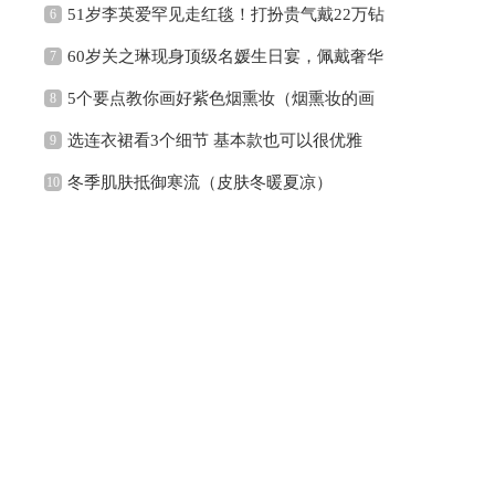
51岁李英爱罕见走红毯！打扮贵气戴22万钻
6
60岁关之琳现身顶级名媛生日宴，佩戴奢华
7
5个要点教你画好紫色烟熏妆（烟熏妆的画
8
选连衣裙看3个细节 基本款也可以很优雅
9
冬季肌肤抵御寒流（皮肤冬暖夏凉）
10