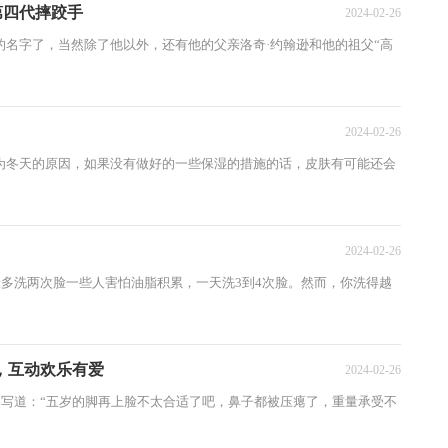
第四代摔跤手
2024-02-26
名字了，当然除了他以外，还有他的父亲洛奇·约翰逊和他的祖父“高
2024-02-26
冬天的原因，如果没有做好的一些保湿的措施的话，皮肤有可能还会
2024-02-26
多洗两次脸一些人害怕油脂积累，一天洗3到4次脸。然而，你洗得越
，互动欢乐有爱
2024-02-26
写道：“五岁的脚再上脸不太合适了吧，鼻子都被压瘪了，重量承受不