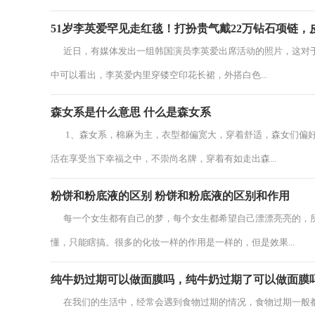
51岁李英爱罕见走红毯！打扮贵气戴22万钻石项链，
近日，有媒体发出一组韩国演员李英爱出席活动的照片，这对于
中可以看出，李英爱内里穿镂空印花长裙，外搭白色...
森女系是什么意思 什么是森女系
1、森女系，棉麻为主，衣型都偏宽大，穿着舒适，森女们偏好被
活在享受当下幸福之中，不崇尚名牌，穿着有如走出森...
粉饼和粉底液的区别 粉饼和粉底液的区别和作用
每一个女生都有自己的梦，每个女生都希望自己漂漂亮亮的，所
懂，只能瞎搞。很多的化妆一样的作用是一样的，但是效果...
纯牛奶过期可以做面膜吗，纯牛奶过期了可以做面膜
在我们的生活中，经常会遇到食物过期的情况，食物过期一般都