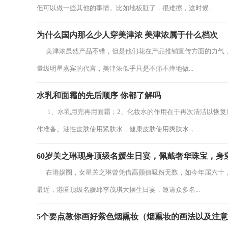
但可以做一些其他的事情。比如地板脏了，很难擦，这时候...
为什么国内那么少人穿美津浓 美津浓属于什么档次
美津浓虽然产品不错，但是他们花在产品推销宣传方面的力气，
量级明星嘉宾的代言，美津浓似乎只是不痛不痒地做...
水乳和面霜的先后顺序 你都了解吗
1、水乳用完再用面霜；2、化妆水的作用在于再次清洁以恢复
作准备。油性皮肤使用紧肤水，健康皮肤使用爽肤水，...
60岁关之琳现身顶级名媛生日宴，佩戴奢华珠宝，身
在港娱圈，女星关之琳曾凭借高颜值吸粉无数，如今年届六十，
最近，港圈顶级名媛邱李茂琪大摆生日宴，邀请众多名...
5个要点教你画好紫色烟熏妆（烟熏妆的画法以及注