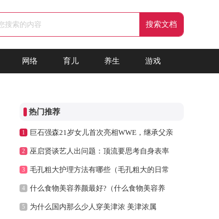
网络
育儿
养生
游戏
热门推荐
巨石强森21岁女儿首次亮相WWE，继承父亲
1
巫启贤谈艺人出问题：顶流要思考自身表率
2
毛孔粗大护理方法有哪些（毛孔粗大的日常
3
什么食物美容养颜最好?（什么食物美容养
4
为什么国内那么少人穿美津浓 美津浓属
5