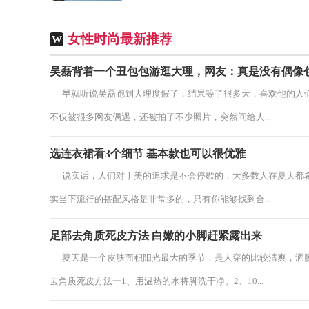
明是精心挑选了“重量级”的单品搭配在一
起，但还是有种...
女性时尚最新推荐
W
吴磊背着一个丑包包游逛大理，网友：真是没有偶像
早就听说吴磊跑到大理度假了，结果等了很多天，喜欢他的人们
不仅被很多网友偶遇，还被拍了不少照片，突然间给人...
选连衣裙看3个细节 基本款也可以很优雅
说实话，人们对于美的追求是不会停歇的，大多数人在夏天都希
实当下流行的搭配风格是非常多的，只有你能够找到合...
足部去角质死皮方法 白嫩的小脚赶紧露出来
夏天是一个皮肤面积阳光最大的季节，是人穿的比较清爽，洒脱
去角质死皮方法一1、用温热的水将脚洗干净。2、10...