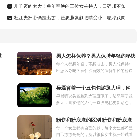
步子迈的太大！兔年春晚的三位女主持人，口碑却不如
w
杜江夫妇带俩娃出游，霍思燕素颜眼睛变小，嗯哼跟同
没上场的董卿
w
02-26
行女孩都像她
02-26
过
男人怎样保养？男人保持年轻的秘诀
每个人都想年轻，不想老去，男人想保持年
轻怎么办呢？有什么有效的保持年轻的秘诀
吗？以下就是男人保持年轻的10个小秘诀。
男人怎样保养才能...
吴磊背着一个丑包包游逛大理，网
早就听说吴磊跑到大理度假了，结果等了很
友：真是没有偶像包袱
多天，喜欢他的人们一直没见他更新动态，
也没有人在大理偶遇过他。哪曾想25日小哥
哥不仅被很多网友...
粉饼和粉底液的区别 粉饼和粉底液
每一个女生都有自己的梦，每个女生都希望
的区别和作用
自己漂漂亮亮的，所以很多女生就开始试着