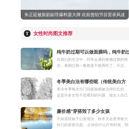
朱正廷被新剧副导爆料耍大牌 此前曾陷节目罢录风波
女性时尚图文推荐
T
纯牛奶过期可以做面膜吗，纯牛奶
在我们的生活中，经常会遇到食物过期的情
期了可以做面膜吗
况，食物过期一般都是不能再吃了。不过，
牛奶这种食物比较特殊，虽然过期了不能
吃，但可以做一些其他的...
冬季美白法有哪些呢（传统美白方
寒冷冬季每次出门回家脸都被冻得红红的，
法）
这是许多女性不想看到的问题，做女人自己
面部的问题一定要重视起来，这不仅让自己
永葆青春，还可以容...
廉价感”穿搭毁了多少女孩
不知道软妹子们发现没，秋冬天会更考验大
伙们的穿搭功底。 @涂你什么吖有时候，明