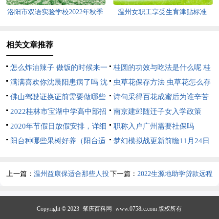
洛阳市双语实验学校2022年秋季
温州女职工享受生育津贴标准
招生安排
相关文章推荐
怎么炸油辣子 做饭的时候来一
桂圆的功效与吃法是什么呢 桂
点超好吃
满满喜欢你沈晨阳患病了吗 沈
圆的功效与吃法是什么呢女人
虫草花保存方法 虫草花怎么存
晨阳的结局怎么样
佛山驾驶证换证前需要做哪些
放好呢
诗句采得百花成蜜后为谁辛苦
准备？
2022桂林市宝湖中学高中部招
为谁甜赞美的是哪种动物 采得
南京建邺随迁子女入学政策
生公告
2020年节假日放假安排，详细
百花成蜜后谁写的
2022
职称入户广州需要社保吗
说说2020年假期如何放假？
阳台种哪些果树好养（阳台适
梦幻模拟战更新前瞻11月24日
合养什么果树好）
梦幻模拟战手游待启的希望即将
开启
上一篇：
温州益康保适合那些人投
下一篇：
2022生源地助学贷款远程
保？
申请流程
Copyright © 2023
肇庆百科网
www.0758rc.com 版权所有