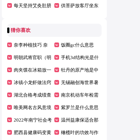
子
室内，粉色的杜鹃
每天坚持艾灸肚脐
整
八个字许愿句子精
供菩萨放客厅坐东
花有毒吗能养室内
好处 每天坚持艾
选
朝西好吗（菩萨坐
猜你喜欢
灸肚脐有什么好处
西朝东摆放好不
好）
奈李种植技巧 奈
饭圈gc什么意思
李怎么种植
明朝武将官职（明
饭圈gc解释
手机3d结构光是什
朝武将官职一览
肉夹馍在冰箱放一
么 现在你弄懂了
牡丹的原产地是中
表）
夜还可以吃吗
冰镇小龙虾做法窍
嘛
国吗（牡丹的历史
无锡融创海世界暑
门窍门（冰镇龙虾
湖北合格考成绩查
与原产地）
假营业时间
南京机动车年检需
怎么做法）
询入口官网2022
唯美网名古风意境
要什么资料
紫罗兰是什么意思
（淡雅唯美古风意
2022年南宁社会考
紫罗兰意思是什么
温州益康保适合那
境网名）
生中考报名通知
肥西县健康码变黄
些人投保？
橄榄叶的功效与作