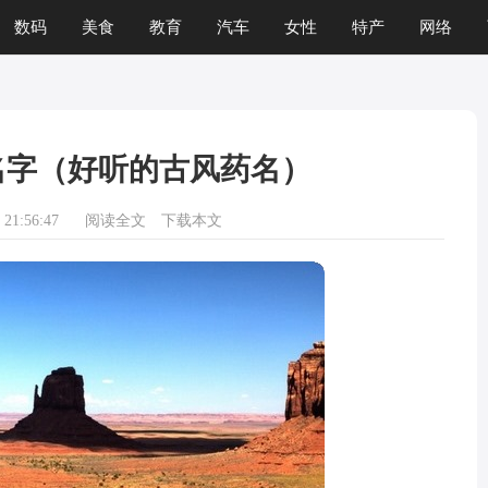
数码
美食
教育
汽车
女性
特产
网络
热点
三农
名字（好听的古风药名）
21:56:47
阅读全文
下载本文