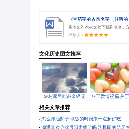
《带药字的古风名字（好听的古
将本文的Word文档下载到电脑，
推荐度：
文化历史图文推荐
农村家里能栽金银花
冬至爱情祝福 关
吗（金银花可以在家
至爱情祝福语
相关文章推荐
里种吗）
怎么炸油辣子 做饭的时候来一点超好吃
满满喜欢你沈晨阳患病了吗 沈晨阳的结局