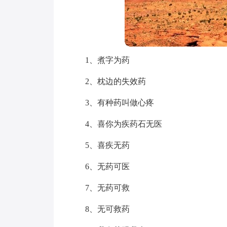
1、煮字为药
2、枕边的失效药
3、有种药叫做心疼
4、喜你为疾药石无医
5、喜疾无药
6、无药可医
7、无药可救
8、无可救药