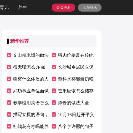
育儿
养生
会员注册
会员登录
精华推荐
文山糯米饭的做法
猪肉价格反在传统
窍门 文山糯米饭
很无聊怎么办 如
旺季暴跌 猪肉价
长沙城乡居民医保
的做法介绍
何让生活有趣
燕窝什么体质的人
格高点已过,春节
怎么查询?
塑料水杯能装奶粉
不能吃 是什么原
武功事业单位面试
后将跌价
吗（塑料杯可以装
芒果应该怎么储存
因呢
防疫要求
教学楼用英语怎么
牛奶吗?）
芒果应该如何储存
炸酱的做法大全
说 这是一个教学
描写立夏的语句，
怎么制作炸酱
10月16日起开平义
楼用英语怎么说
描写立夏的优美句
杜鹃花有毒吗能养
祠机场专线班次调
八个字许愿的句子