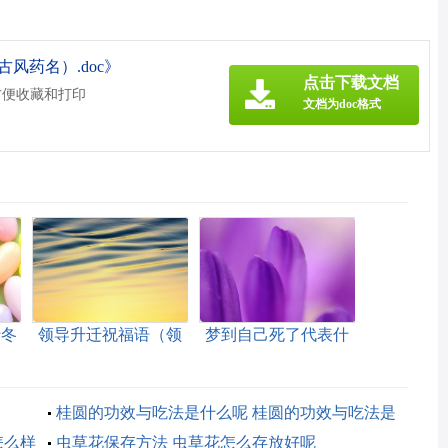
风药名）.doc》
点击下载文档
方便收藏和打印
文档为doc格式
于冬
领导升迁祝福语（领
梦到自己死了代表什
导升迁祝福语英文）
么（梦到自己死了意
味着什么）
桂圆的功效与吃法是什么呢 桂圆的功效与吃法是
怎么样
什么呢女人
虫草花保存方法 虫草花怎么存放好呢